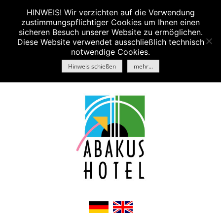
HINWEIS! Wir verzichten auf die Verwendung
MENU
zustimmungspflichtiger Cookies um Ihnen einen
Skip
sicheren Besuch unserer Website zu ermöglichen.
Diese Website verwendet ausschließlich technisch
to
notwendige Cookies.
content
Hinweis schießen
mehr...
+49 7031-63100
info@abakus-hotel.de