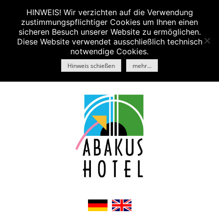
HINWEIS! Wir verzichten auf die Verwendung
MENU
zustimmungspflichtiger Cookies um Ihnen einen
Skip
sicheren Besuch unserer Website zu ermöglichen.
Diese Website verwendet ausschließlich technisch
to
notwendige Cookies.
content
Hinweis schießen
mehr...
+49 7031-63100
info@abakus-hotel.de